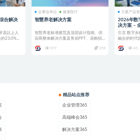
企事业单位
健康医疗
方案产品
化综合解决
智慧养老解决方案
2026年
决方案 – 
0岁及以上人
智慧养老标准规范及顶层设计指南、供
引言 数字
的23.0%，
应商整体解决方案及售前PPT、采购招
融合的时代
投标相关文件、社区居家...
激活乡村发展
977
259
45
精品站点推荐
案
企业管理365
告
高端峰会365
料
解决方案365