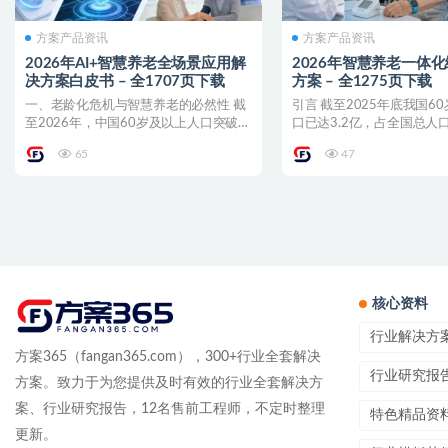
方案产品资讯
方案产品资讯
2026年AI+智慧养老全场景应用解
2026年智慧养老一体
决方案白皮书 – 全1707页下载
方案 – 全1275页下载
一、老龄化危机与智慧养老的必然性 截
引言 截至2025年底我国6
至2026年，中国60岁及以上人口突破
口已达3.2亿，占全国总人口
3.2亿，占总人口...
比2021...
65
47
核心资料
行业解决方
方案365（fangan365.com），300+行业全套解决
行业研究报
方案。致力于为您提供及时有效的行业全套解决方
案、行业研究报告，12名售前工程师，不定时整理
特色精品资
更新。