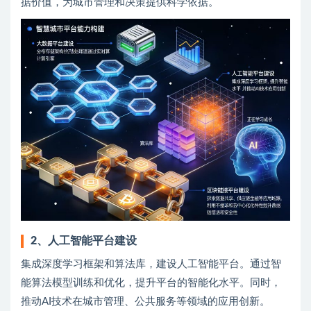
据价值，为城市管理和决策提供科学依据。
2、
人工智能平台建设
集成深度学习框架和算法库，建设人工智能平台。通过智
能算法模型训练和优化，提升平台的智能化水平。同时，
推动AI技术在城市管理、公共服务等领域的应用创新。