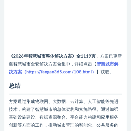
《2026年智慧城市整体解决方案》全1119页
，方案已更新
至智慧城市全套解决方案合集中，详细点击【
智慧城市解
决方案（https://fangan365.com/108.html）
】获取。
总结
方案通过集成物联网、大数据、云计算、人工智能等先进
技术，构建了智慧城市的总体架构和实施路径。通过加强
基础设施建设、数据资源整合、平台能力构建和应用服务
创新等方面的工作，推动城市管理的智能化、公共服务的