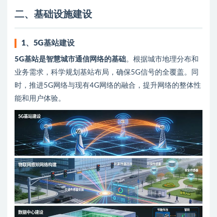
二、基础设施建设
1、
5G基站建设
5G基站是智慧城市通信网络的基础
。根据城市地理分布和
业务需求，科学规划基站布局，确保5G信号的全覆盖。同
时，推进5G网络与现有4G网络的融合，提升网络的整体性
能和用户体验。