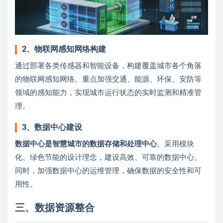
2、
物联网感知网络构建
通过部署各类传感器和智能设备，构建覆盖城市各个角落
的物联网感知网络。重点加强交通、能源、环保、安防等
领域的感知能力，实现城市运行状态的实时监测和精准管
理。
3、
数据中心建设
数据中心是智慧城市的数据存储和处理中心
。采用模块
化、绿色节能的设计理念，建设高效、可靠的数据中心。
同时，加强数据中心的运维管理，确保数据的安全性和可
用性。
三、数据资源整合