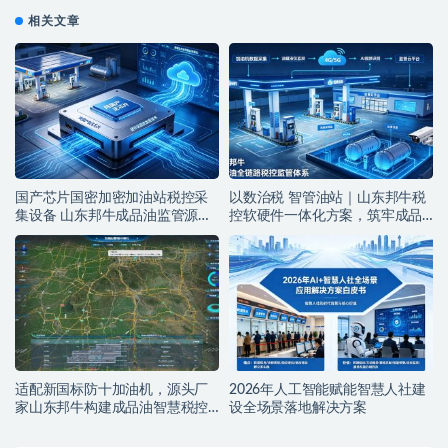
相关文章
国产芯片国密加密加油站税控采
以数治税 智管油站｜山东邦牛税
集设备 山东邦牛成品油监管源头
控软硬件一体化方案，筑牢成品
厂家
油全链条监管防线
适配新国标防十加油机，源头厂
2026年人工智能赋能智慧人社建
家山东邦牛构建成品油智慧税控
设全场景落地解决方案
监管新范式