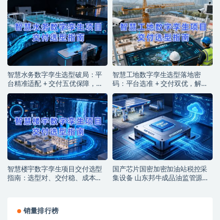
智慧水务数字孪生选型破局：平
智慧工地数字孪生选型落地密
台精准适配 + 交付五优保障，筑
码：平台选准 + 交付双优，解锁
牢水务智能运营基石
智能建造实效
智慧楼宇数字孪生项目交付选型
国产芯片国密加密加油站税控采
指南：选型对、交付稳、成本
集设备 山东邦牛成品油监管源头
低，解锁智能运营新价值
厂家
销量排行榜