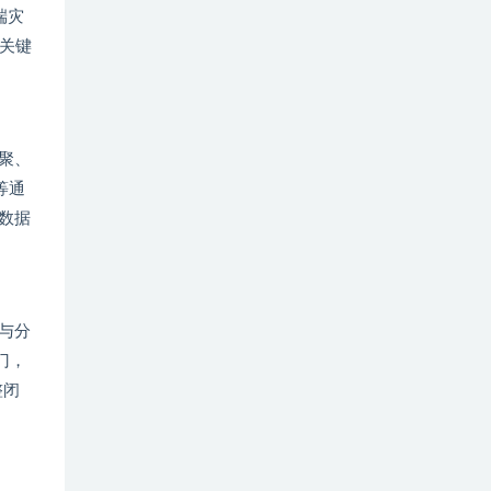
端灾
关键
聚、
等通
数据
与分
门，
整闭