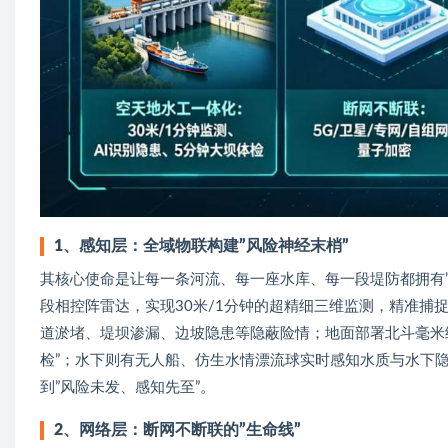
1、
感知层：全域物联构建”风险神经末梢”
其核心使命是让每一条河流、每一座水库、每一段堤防都拥有”
段相控阵雷达，实现30米/1分钟的超精细三维监测，精准捕
道淤堵、堤坝渗漏、边坡隐患等隐蔽险情；地面部署北斗毫米
检”；水下则有无人船、仿生水情漂流球实时感知水质与水下
到”风险未发、感知先至”。
2、
网络层：断网不断联的”生命线”