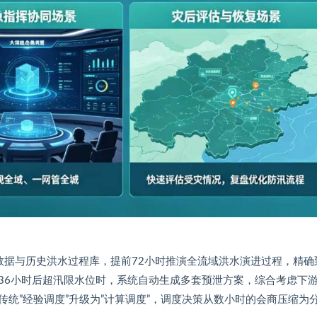
大数据与历史洪水过程库，提前72小时推演全流域洪水演进过程，精确
36小时后超汛限水位时，系统自动生成多套预泄方案，综合考虑下
统”经验调度”升级为”计算调度”，调度决策从数小时的会商压缩为