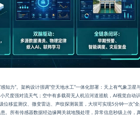
感知力”。架构设计强调”空天地水工”一体化部署：天上有气象卫星
捉小尺度强对流天气；空中有多载荷无人机沿河道巡航，AI视觉自动
级位移监测仪、微变雷达、声纹探测装置，大坝可实现5分钟一次”全
隐患。所有传感器数据经边缘网关就地预处理，异常信息秒级上传，