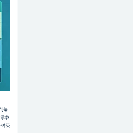
到每
游承载
分钟级