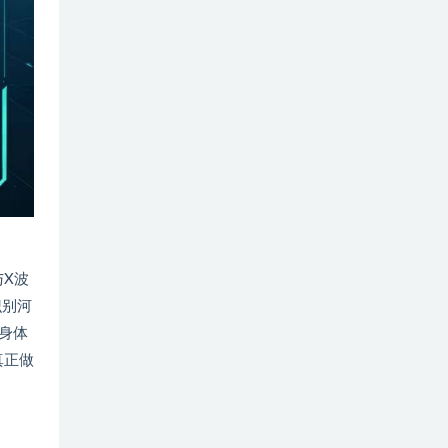
与X波
识别河
身体
真正做