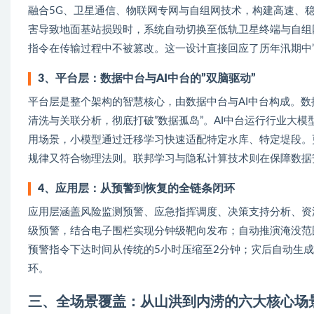
融合5G、卫星通信、物联网专网与自组网技术，构建高速、稳
害导致地面基站损毁时，系统自动切换至低轨卫星终端与自组
指令在传输过程中不被篡改。这一设计直接回应了历年汛期中”
3、
平台层：数据中台与AI中台的”双脑驱动”
平台层是整个架构的智慧核心，由数据中台与AI中台构成。
清洗与关联分析，彻底打破”数据孤岛”。AI中台运行行业大
用场景，小模型通过迁移学习快速适配特定水库、特定堤段。
规律又符合物理法则。联邦学习与隐私计算技术则在保障数据
4、
应用层：从预警到恢复的全链条闭环
应用层涵盖风险监测预警、应急指挥调度、决策支持分析、资
级预警，结合电子围栏实现分钟级靶向发布；自动推演淹没范
预警指令下达时间从传统的5小时压缩至2分钟；灾后自动生成
环。
三、全场景覆盖：从山洪到内涝的六大核心场