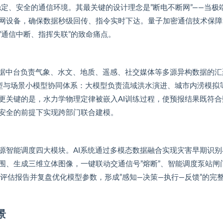
定、安全的通信环境。其最关键的设计理念是”断电不断网”——当极
网设备，确保数据秒级回传、指令实时下达。量子加密通信技术保障
通信中断、指挥失联”的致命痛点。
数据中台负责气象、水文、地质、遥感、社交媒体等多源异构数据的汇
模型与场景小模型协同体系：大模型负责流域洪水演进、城市内涝模拟
更关键的是，水力学物理定律被嵌入AI训练过程，使预报结果既符合
安全的前提下实现跨部门联合建模。
源智能调度四大模块。AI系统通过多模态数据融合实现灾害早期识别
围、生成三维立体图像，一键联动交通信号”熔断”、智能调度泵站闸
评估报告并复盘优化模型参数，形成”感知—决策—执行—反馈”的完
景