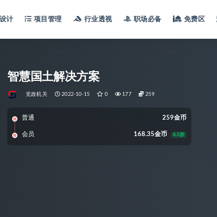
设计
项目管理
行业透视
职场必备
免费区
智慧国土解决方案
党政机关
2022-10-15
0
177
259
普通
259金币
会员
168.35金币
6.5折