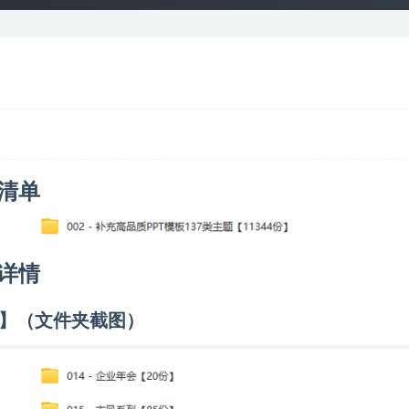
清单
详情
9份】（文件夹截图）