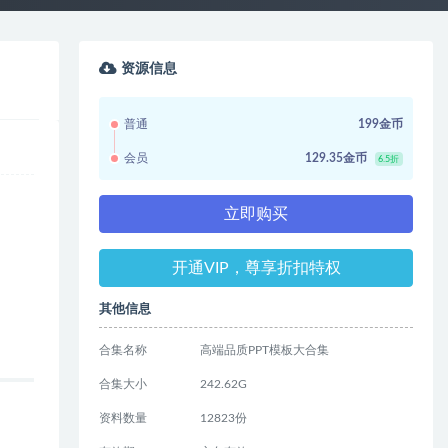
资源信息
普通
199金币
会员
129.35金币
6.5折
立即购买
开通VIP，尊享折扣特权
其他信息
合集名称
高端品质PPT模板大合集
合集大小
242.62G
资料数量
12823份