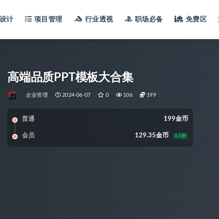
设计
项目管理
行业透视
职场必备
免费区
高端品质PPT模板大合集
企业管理
2024-06-07
0
106
199
普通
199金币
会员
129.35金币
6.5折