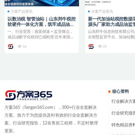
方案产品资讯
方案产品资讯
以数治税 智管油站｜山东邦牛税控
新一代加油站税控数据
软硬件一体化方案，筑牢成品油全
源头厂家助力成品油监
链条监管防线
一、行业背景：政策倒逼 + 监管痛点，
山东邦牛信息科技有限公司
成品油数字化税控已成刚需 近年来国家
合智慧监管平台、加油站数
连续出台多层级政策...
的源头厂家，深耕成品油流..
16
20
核心资料
行业解决方
方案365（fangan365.com），300+行业全套解决
行业研究报
方案。致力于为您提供及时有效的行业全套解决方
案、行业研究报告，12名售前工程师，不定时整理
特色精品资
更新。