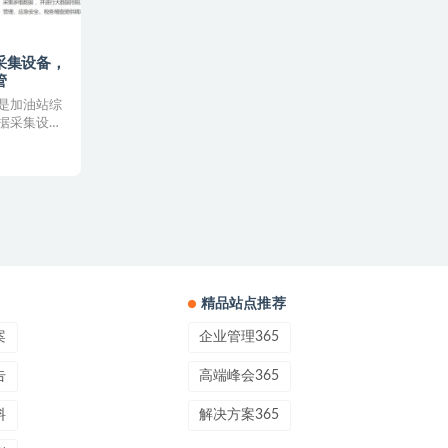
采集设备，
管
是加油站综
据采集设备
.
精品站点推荐
案
企业管理365
告
高端峰会365
料
解决方案365