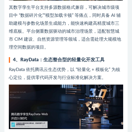
其数字孪生平台支持多源数据格式兼容，可解决城市级项
目中 “数据碎片化”“模型加载卡顿” 等痛点，同时具备 AI 辅
助建模与参数化场景生成能力，能快速构建高精度城市三
维底板。平台侧重数据驱动的城市治理场景，适配智慧城
市 CIM 建设、自然资源管理等领域，适合需处理大规模地
理空间数据的项目。
4、RayData：生态整合型的轻量化开发工具
RayData 依托腾讯云生态优势，以 “轻量化 + 模板化” 为核
心定位，提供零代码开发与行业标准化解决方案。