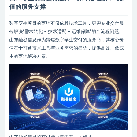
值的服务支撑
数字孪生项目的落地不仅依赖技术工具，更需专业交付服
务解决“需求转化 – 技术适配 – 运维保障”的全流程问题。
山东融谷信息作为聚焦数字孪生交付的服务商，其核心价
值在于打通技术工具与业务需求的壁垒，提供高效、低成
本的落地解决方案。