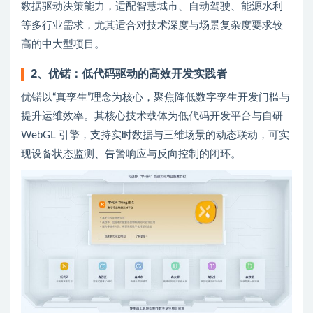
数据驱动决策能力，适配智慧城市、自动驾驶、能源水利
等多行业需求，尤其适合对技术深度与场景复杂度要求较
高的中大型项目。
2、优锘：低代码驱动的高效开发实践者
优锘以“真孪生”理念为核心，聚焦降低数字孪生开发门槛与
提升运维效率。其核心技术载体为低代码开发平台与自研
WebGL 引擎，支持实时数据与三维场景的动态联动，可实
现设备状态监测、告警响应与反向控制的闭环。