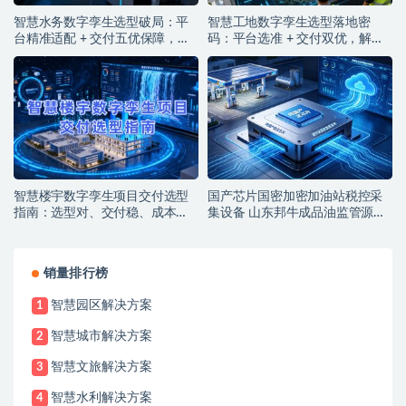
智慧水务数字孪生选型破局：平
智慧工地数字孪生选型落地密
台精准适配 + 交付五优保障，筑
码：平台选准 + 交付双优，解锁
牢水务智能运营基石
智能建造实效
智慧楼宇数字孪生项目交付选型
国产芯片国密加密加油站税控采
指南：选型对、交付稳、成本
集设备 山东邦牛成品油监管源头
低，解锁智能运营新价值
厂家
销量排行榜
智慧园区解决方案
1
智慧城市解决方案
2
智慧文旅解决方案
3
智慧水利解决方案
4