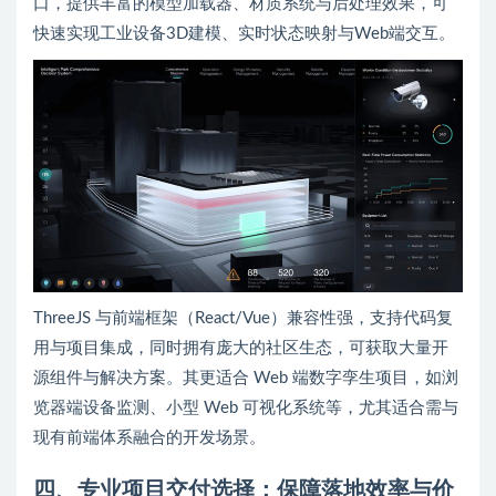
口，提供丰富的模型加载器、材质系统与后处理效果，可
快速实现工业设备3D建模、实时状态映射与Web端交互。
ThreeJS 与前端框架（React/Vue）兼容性强，支持代码复
用与项目集成，同时拥有庞大的社区生态，可获取大量开
源组件与解决方案。其更适合 Web 端数字孪生项目，如浏
览器端设备监测、小型 Web 可视化系统等，尤其适合需与
现有前端体系融合的开发场景。
四、专业项目交付选择：保障落地效率与价